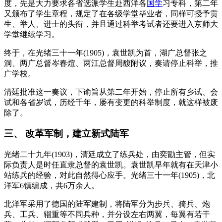
度，先是大力要求各省选派学生赴西洋各
国学
习专科，第二年
又颁布了学生章程，规定了在各级学堂毕业者，同样可授予贡
生、举人、进士的头衔，并且通过科举考试者还要进入京师大
学堂继续学习。
终于，在光绪三十一年(1905)，袁世凯为首，湖广总督张之
洞、两广总督岑春煊、两江总督周馥附议，奏请停止科举，推
广学校。
清廷批准这一奏议，下谕旨从第二年开始，停止所有乡试、会
试和各省岁试，历经千年，屡有变更的科举制度，就这样被废
除了。
三、 改革军制，建立新式陆军
光绪二十九年(1903)，清廷成立了练兵处，由奕勖主管，但实
际负责人是时任直隶总督的袁世凯。袁世凯早年就有在天津小
站练兵的经验，对此自然得心应手。光绪三十一年(1905)，北
洋军6镇编成，共6万余人。
北洋军采用了德国的陆军建制，将陆军分为步兵、骑兵、炮
兵、工兵、辎重等不同兵种，并分设左右两翼，每翼有若干