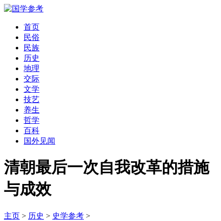
首页
民俗
民族
历史
地理
交际
文学
技艺
养生
哲学
百科
国外见闻
清朝最后一次自我改革的措施
与成效
主页
>
历史
>
史学参考
>