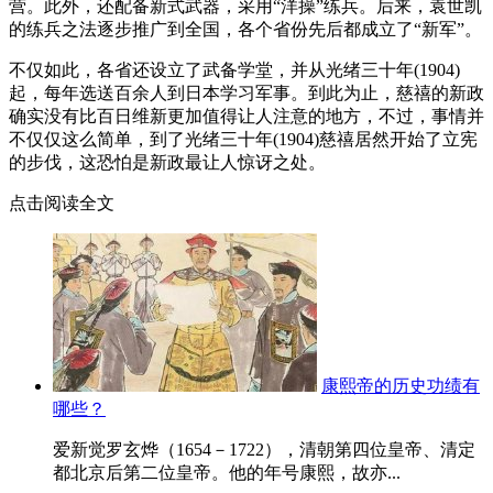
营。此外，还配备新式武器，采用“洋操”练兵。后来，袁世凯
的练兵之法逐步推广到全国，各个省份先后都成立了“新军”。
不仅如此，各省还设立了武备学堂，并从光绪三十年(1904)
起，每年选送百余人到日本学习军事。到此为止，慈禧的新政
确实没有比百日维新更加值得让人注意的地方，不过，事情并
不仅仅这么简单，到了光绪三十年(1904)慈禧居然开始了立宪
的步伐，这恐怕是新政最让人惊讶之处。
点击阅读全文
康熙帝的历史功绩有
哪些？
爱新觉罗玄烨（1654－1722），清朝第四位皇帝、清定
都北京后第二位皇帝。他的年号康熙，故亦...