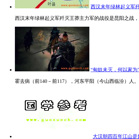
西汉末年绿林起义军
西汉末年绿林起义军歼灭王莽主力军的战役是昆阳之战，是
“匈奴未灭，何以家为
霍去病（前140－前117），河东平阳（今山西临汾）人。
大汉朝四百年江山是