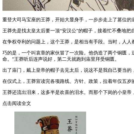
重登大司马宝座的王莽，开始大显身手，一步步走上了篡位的
王莽先是找太皇太后要一顶“安汉公”的帽子，接着忙不叠地把
在争权夺利的问题上，这个王莽，是相当有手段。当时，人人
巧的是，一个叫哀章的家伙冒了一次险。他伪造了两个铜匮，
命。”王莽听后连声说好，第二天就跑到庙里拜受铜匮。
出了庙门，戴上皇帝的帽子去见太后，说这不是我自己要当的
在仪式上，王莽宣读完各项路线、方针、政策，拉着年仅五岁
王莽还流出泪来，这多半是欢喜的泪水。而那个下岗的小皇帝
点击阅读全文