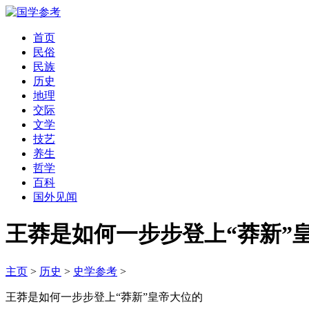
首页
民俗
民族
历史
地理
交际
文学
技艺
养生
哲学
百科
国外见闻
王莽是如何一步步登上“莽新”
主页
>
历史
>
史学参考
>
王莽是如何一步步登上“莽新”皇帝大位的