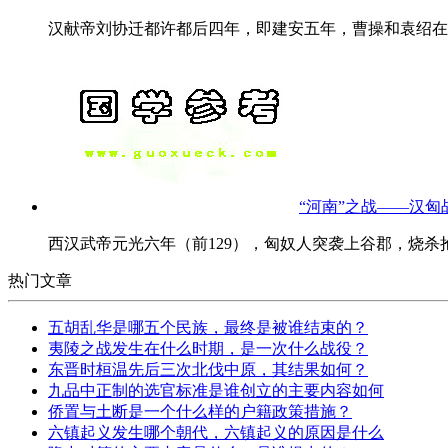
汉献帝刘协迁都许都后四年，即建安五年，曹操和袁绍在官
“河南”之战——汉匈
西汉武帝元光六年（前129），匈奴人突袭上谷郡，烧杀抢
热门文章
五胡乱华是哪五个民族，最终是被谁结束的？
夷陵之战发生在什么时期，是一次什么战役？
东晋时桓温先后三次北伐中原，其结果如何？
九品中正制的选官标准是谁创立的主要内容如何
侨置与土断是一个什么样的户籍政策措施？
六镇起义发生哪个朝代，六镇起义的原因是什么