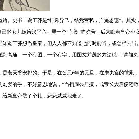
道路。史书上说王莽是“排斥异己，结党营私，广施恩惠”。其实
自己的女儿嫁给汉平帝，弄一个“宰衡”的称号。后来瞧着皇帝小
都知道王莽想当皇帝，但人人都不知道他何时能当，或怎样去当
送到高庙。一个有图，一个有字，用图文并茂的方法说：“高祖
，是老天爷安排的。于是，在公元6年的元旦，在未央宫的前殿
的刘婴的手，不好意思地说，“当初周公居摄，成帝长大后便还政
，给新皇帝敬了个礼，悲悲戚戚地走了。