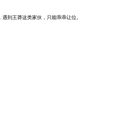
，遇到王莽这类家伙，只能乖乖让位。