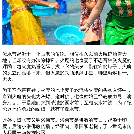
泼水节起源于一个古老的传说。相传很久以前火魔统治着大
地，但却没有办法除掉它。火魔的七位妻子不忍百姓受火魔的
蹂躏，趁火魔熟睡之际，拔下它的头发，勒住它的脖子，火魔
的头立刻滚落下来。但火魔的头颅滚到哪里，哪里就燃起一片
大火。
为了不危害百姓，火魔的七个妻子轮流将火魔的头抱入怀中，
直到火魔的头化为灰烬。这时候，七位姑娘已经筋疲力尽，满
身污垢。于是她们来到清澈的溪水前，互相泼水冲洗。为了纪
念这七位勇敢的姑娘，就有了泼水节。
此外，泼水节又称浴佛节。浴佛节是佛教的节日，起源于印
度，后随小乘佛教传播，经缅甸、泰国和老挝，于13世纪末传
人我国云南傣族地区。