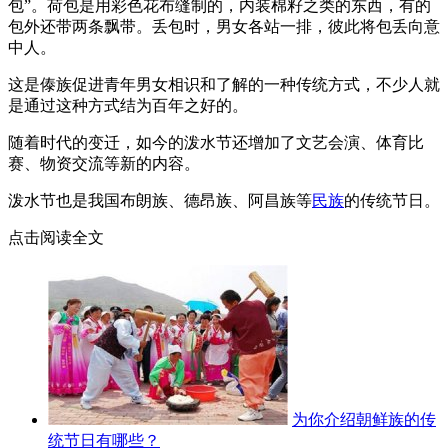
包”。荷包是用彩色花布缝制的，内装棉籽之类的东西，有的
包外还带两条飘带。丢包时，男女各站一排，彼此将包丢向意
中人。
这是傣族促进青年男女相识和了解的一种传统方式，不少人就
是通过这种方式结为百年之好的。
随着时代的变迁，如今的泼水节还增加了文艺会演、体育比
赛、物资交流等新的内容。
泼水节也是我国布朗族、德昂族、阿昌族等
民族
的传统节日。
点击阅读全文
为你介绍朝鲜族的传
统节日有哪些？