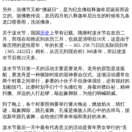
另外，浴佛节又称“佛诞日”，是为纪念佛祖释迦牟尼诞辰而设
立的。据佛教传说，农历四月初八释迦牟尼出生的时候有九条
龙口喷香雨，洗浴佛身。
关于泼水节，我国
历史
上早有记载。隋唐时泼水节在农历二
月，而现在却推迟到农历三月，也就是清明后10天，这是由于
傣历用的是恒星年，年的长度－－365. 258 75日比实际回归年
（365. 2422日）稍长，从历元到现在积1 360多年，所以使泼
水节后推22天多。
泼水节节日第一天的活动主要是赛龙舟。龙舟的原型是送瘟
船，赛龙舟是一种驱除时疫的迎神赛会仪式。这项活动通常在
两个村寨之间举行，参赛的小伙子不但身体强壮，还有很好的
划船技巧。比赛时划手们个个头缠红布，身着对襟白衫，精神
抖擞。岸边的人打起锣，敲起象脚鼓，为他们呐喊助威。
到了晚上，各个村寨照例要举行篝火晚会，燃放焰火，猜灯
谜，敲象脚鼓，跳孔雀舞。孔雀是傣族人民心中的吉祥鸟，据
说新年跳孔雀舞，会给他们带来幸福和美好的未来。
泼水节最后一天中最有代表意义的活动是青年男女举行的“丢