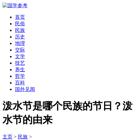
首页
民俗
民族
历史
地理
交际
文学
技艺
养生
哲学
百科
国外见闻
泼水节是哪个民族的节日？泼
水节的由来
主页
>
民族
>