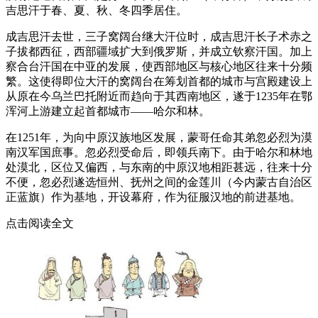
吉思汗于春、夏、秋、冬四季居住。
成吉思汗去世，三子窝阔台继大汗位时，成吉思汗长子术赤之
子拔都西征，西部疆域扩大到俄罗斯，并成立钦察汗国。加上
察合台汗国在中亚的发展，使西部地区与核心地区往来十分频
繁。这使得即位大汗的窝阔台在筹划首都的城市与宫殿建设上
从原在今乌兰巴托附近而趋向于其西南地区，遂于1235年在鄂
浑河上游建立起首都城市——哈尔和林。
在1251年，为向中原汉族地区发展，蒙哥任命其弟忽必烈为漠
南汉军国庶事。忽必烈受命后，即领兵南下。由于哈尔和林地
处漠北，区位又偏西，与东南的中原汉地相距甚远，往来十分
不便，忽必烈遂选恒州、抚州之间的金莲川（今内蒙古自治区
正蓝旗）作为基地，开设幕府，作为征服汉地的前进基地。
点击阅读全文