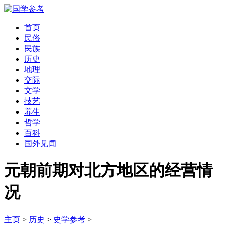
首页
民俗
民族
历史
地理
交际
文学
技艺
养生
哲学
百科
国外见闻
元朝前期对北方地区的经营情
况
主页
>
历史
>
史学参考
>