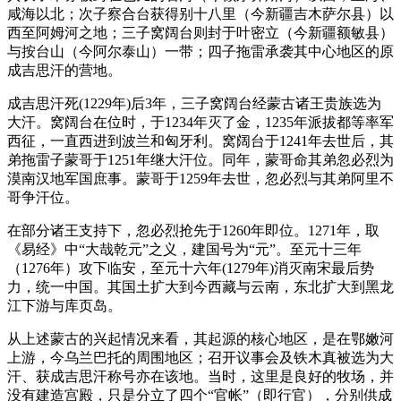
咸海以北；次子察合台获得别十八里（今新疆吉木萨尔县）以
西至阿姆河之地；三子窝阔台则封于叶密立（今新疆额敏县）
与按台山（今阿尔泰山）一带；四子拖雷承袭其中心地区的原
成吉思汗的营地。
成吉思汗死(1229年)后3年，三子窝阔台经蒙古诸王贵族选为
大汗。窝阔台在位时，于1234年灭了金，1235年派拔都等率军
西征，一直西进到波兰和匈牙利。窝阔台于1241年去世后，其
弟拖雷子蒙哥于1251年继大汗位。同年，蒙哥命其弟忽必烈为
漠南汉地军国庶事。蒙哥于1259年去世，忽必烈与其弟阿里不
哥争汗位。
在部分诸王支持下，忽必烈抢先于1260年即位。1271年，取
《易经》中“大哉乾元”之义，建国号为“元”。至元十三年
（1276年）攻下临安，至元十六年(1279年)消灭南宋最后势
力，统一中国。其国土扩大到今西藏与云南，东北扩大到黑龙
江下游与库页岛。
从上述蒙古的兴起情况来看，其起源的核心地区，是在鄂嫩河
上游，今乌兰巴托的周围地区；召开议事会及铁木真被选为大
汗、获成吉思汗称号亦在该地。当时，这里是良好的牧场，并
没有建造宫殿，只是分立了四个“官帐”（即行官），分别供成