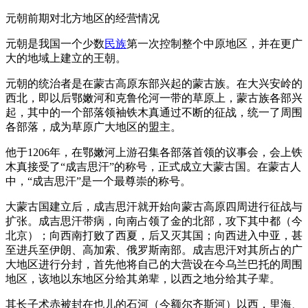
元朝前期对北方地区的经营情况
元朝是我国一个少数
民族
第一次控制整个中原地区，并在更广
大的地域上建立的王朝。
元朝的统治者是在蒙古高原东部兴起的蒙古族。在大兴安岭的
西北，即以后鄂嫩河和克鲁伦河一带的草原上，蒙古族各部兴
起，其中的一个部落领袖铁木真通过不断的征战，统一了周围
各部落，成为草原广大地区的盟主。
他于1206年，在鄂嫩河上游召集各部落首领的议事会，会上铁
木真接受了“成吉思汗”的称号，正式成立大蒙古国。在蒙古人
中，“成吉思汗”是一个最尊崇的称号。
大蒙古国建立后，成吉思汗就开始向蒙古高原四周进行征战与
扩张。成吉思汗带病，向南占领了金的北部，攻下其中都（今
北京）；向西南打败了西夏，后又灭其国；向西进入中亚，甚
至进兵至伊朗、高加索、俄罗斯南部。成吉思汗对其所占的广
大地区进行分封，首先他将自己的大营设在今乌兰巴托的周围
地区，该地以东地区分给其弟辈，以西之地分给其子辈。
其长子术赤被封在也儿的石河（今额尔齐斯河）以西，里海、