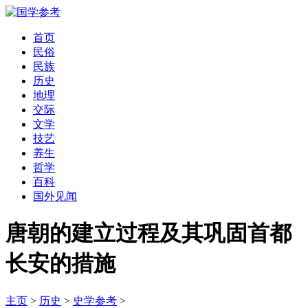
首页
民俗
民族
历史
地理
交际
文学
技艺
养生
哲学
百科
国外见闻
唐朝的建立过程及其巩固首都
长安的措施
主页
>
历史
>
史学参考
>