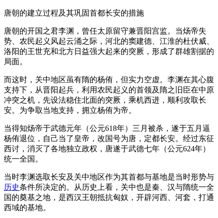
唐朝的建立过程及其巩固首都长安的措施
唐朝的开国之君李渊，曾任太原留守兼晋阳宫监。当炀帝失
势、农民起义风起云涌之际，河北的窦建德、江淮的杜伏威、
洛阳的王世充和北方日益强大起来的突厥，形成了群雄割据的
局面。
而这时，关中地区虽有隋的杨侑，但实力空虚。李渊在其心腹
支持下，从晋阳起兵，利用农民起义的首领及隋之旧臣在中原
冲突之机，先设法稳住北面的突厥，乘机西进，顺利攻取长
安。为争取当地支持，拥立杨侑为帝。
当得知炀帝于武德元年（公元618年）三月被杀，遂于五月逼
杨侑退位，自己当了皇帝，改国号为唐，定都长安。经过东征
西讨，消灭了各地独立政权，唐遂于武德七年（公元624年）
统一全国。
当时李渊选取长安及关中地区作为其首都与基地是当时形势与
历史
条件所决定的。从历史上看，关中也是秦、汉与隋统一全
国的奠基之地，是西汉王朝抵抗匈奴，开辟河西、河套，打通
西域的基地。