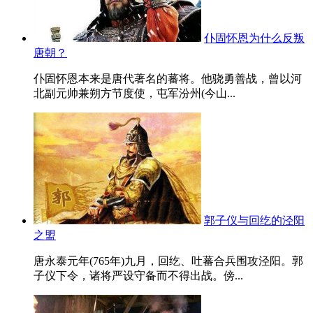
仆固怀恩为什么反叛
唐朝？
仆固怀恩本来是唐代著名的蕃将。他骁勇善战，曾以河
北副元帅兼朔方节度使，屯军汾州(今山...
郭子仪与回纥的泾阳
之盟
唐永泰元年(765年)九月，回纥、吐蕃合兵围攻泾阳。郭
子仪下令，诸将严设守备而不得出战。傍...