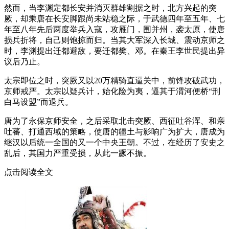
然而，当李渊定都长安并消灭群雄割据之时，北方兴起的突
厥，却乘唐在长安脚跟尚未站稳之际，于武德四年至五年、七
年至八年先后两度举兵入寇，攻雁门，围并州，袭太原，使唐
损兵折将，自己则饱掠而归。当其大军深入长城、震动京师之
时，李渊提出迁都避敌，要迁都樊、邓。在秦王李世民提出异
议后乃止。
太宗即位之时，突厥又以20万精骑直逼关中，前锋攻破武功，
京师戒严。太宗以疑兵计，始化险为夷，逼其于渭河便桥“刑
白马设盟”而退兵。
唐为了永保京师安全，之后采取北击突厥、西征吐谷浑、和亲
吐蕃、打通西域的策略，使唐的疆土与影响广为扩大，唐成为
继汉以后统一全国的又一个中央王朝。不过，在经历了安史之
乱后，其国力严重受损，从此一蹶不振。
点击阅读全文