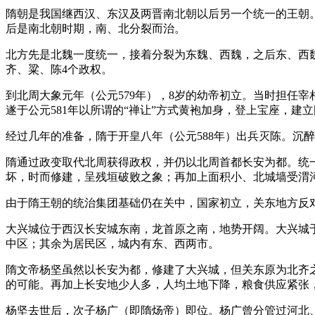
隋朝是我国继西汉、东汉及两晋南北朝以后另一个统一的王朝
后是南北朝时期，南、北分裂而治。
北方先是北魏一度统一，接着分裂为东魏、西魏，之后东、西
齐、粱、陈4个政权。
到北周大象元年（公元579年），8岁的幼帝初立。当时担任
遂于公元581年以所谓的“禅让”方式黄袍加身，登上宝座，建
经过几年的准备，隋于开皇八年（公元588年）出兵灭陈。沉
隋通过政变取代北周获得政权，并仍以北周首都长安为都。统一
坏，时而修建，呈残垣破败之象；再加上面积小、北城墙受渭
由于隋王朝的统治集团基础仍在关中，国家初立，关东地方反对
大兴城位于西汉长安城东南，龙首原之南，地势开阔。大兴城于5
中区；其余为居民区，城内有东、西两市。
隋文帝杨坚虽然以长安为都，修建了大兴城，但关东原为北齐
的可能。再加上长安地少人多，人均土地下降，粮食供应紧张
杨坚去世后，次子杨广（即隋炀帝）即位。杨广曾分管过河北