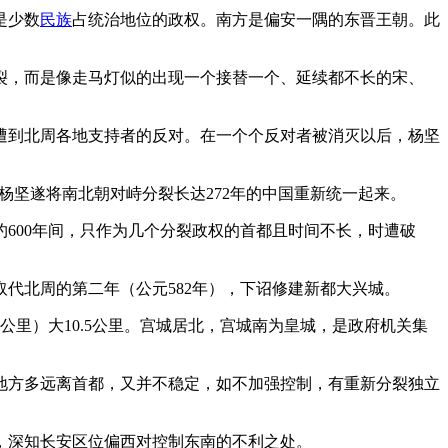
是少数
民族
占统治地位的政权。南方是偏安一隅的东晋王朝。此
裂，而是像走马灯似的出现一个接替一个、延续都不长的宋、
这遭到北周各地支持者的反对。在一个个反对者被消灭以后，杨坚
杨坚遂将南北朝对峙分裂长达272年的中国重新统一起来。
600年间，只作为几个分裂政权的首都且时间不长，时遭破
代北周的第二年（公元582年），下诏修建新都大兴城。
公里）大10.5公里。宫城居北，宫城南为皇城，是政府机关集
地方多远离首都，又并不稳定，如不加强控制，有重新分裂独立
，深知长安区位偏西对控制东南的不利之处。