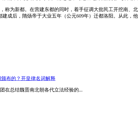
阳，称为新都。在营建东都的同时，着手征调大批民工开挖南、
建成后，隋炀帝于大业五年（公元609年）迁都洛阳。从此，
期颁布的？开皇律名词解释
在总结魏晋南北朝各代立法经验的...