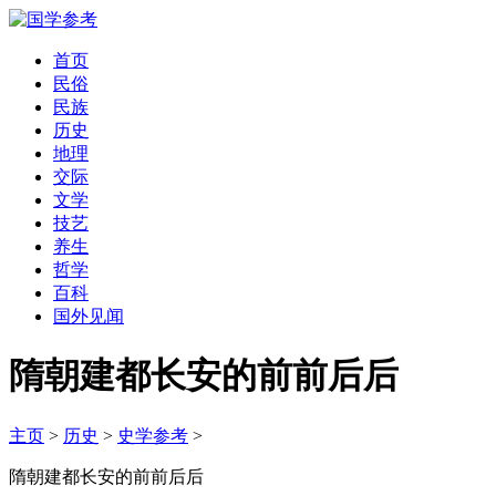
首页
民俗
民族
历史
地理
交际
文学
技艺
养生
哲学
百科
国外见闻
隋朝建都长安的前前后后
主页
>
历史
>
史学参考
>
隋朝建都长安的前前后后