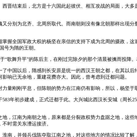
。西晋结束后，北方是十六国此起彼伏、相互攻战的局面，大多
魏又分别为北齐、北周所取代。而南朝则没有像北朝那样出现分
宰相掌握全国军政大权的杨坚在亲信的支持下成为北周的摄政，
立国号为隋的王朝。
醉于“歌舞升平”的陈后主，在刚过完除夕的那个清晨被擒而投降。
了中国以后，隋感到长安原是统一的西汉王朝之都，在其以后约
河影响已无余地，重建花费亦大。因此，曾考虑到迁都问题。
力量刚刚平息，但陈朝的势力在江南仍有影响，所以，杨坚于取
83年初步建成，正式迁都于此。大兴城比西汉长安城（周长25
之地，江南为南朝之地，原来都是分裂政权势力盘踞之地，这些
，不时需关东漕运接济。
、淮南，并领兵伐陈夺取江南之地，对这些地方的情况比较了解