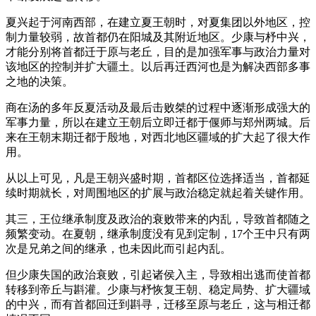
夏兴起于河南西部，在建立夏王朝时，对夏集团以外地区，控
制力量较弱，故首都仍在阳城及其附近地区。少康与杼中兴，
才能分别将首都迁于原与老丘，目的是加强军事与政治力量对
该地区的控制并扩大疆土。以后再迁西河也是为解决西部多事
之地的决策。
商在汤的多年反夏活动及最后击败桀的过程中逐渐形成强大的
军事力量，所以在建立王朝后立即迁都于偃师与郑州两城。后
来在王朝末期迁都于殷地，对西北地区疆域的扩大起了很大作
用。
从以上可见，凡是王朝兴盛时期，首都区位选择适当，首都延
续时期就长，对周围地区的扩展与政治稳定就起着关键作用。
其三，王位继承制度及政治的衰败带来的内乱，导致首都随之
频繁变动。在夏朝，继承制度没有见到定制，17个王中只有两
次是兄弟之间的继承，也未因此而引起内乱。
但少康失国的政治衰败，引起诸侯入主，导致相出逃而使首都
转移到帝丘与斟灌。少康与杼恢复王朝、稳定局势、扩大疆域
的中兴，而有首都回迁到斟寻，迁移至原与老丘，这与相迁都