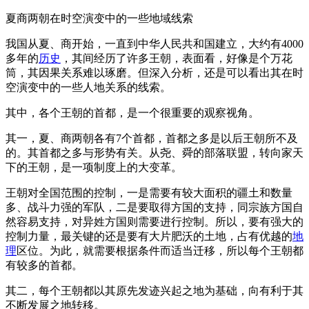
夏商两朝在时空演变中的一些地域线索
我国从夏、商开始，一直到中华人民共和国建立，大约有4000
多年的
历史
，其间经历了许多王朝，表面看，好像是个万花
筒，其因果关系难以琢磨。但深入分析，还是可以看出其在时
空演变中的一些人地关系的线索。
其中，各个王朝的首都，是一个很重要的观察视角。
其一，夏、商两朝各有7个首都，首都之多是以后王朝所不及
的。其首都之多与形势有关。从尧、舜的部落联盟，转向家天
下的王朝，是一项制度上的大变革。
王朝对全国范围的控制，一是需要有较大面积的疆土和数量
多、战斗力强的军队，二是要取得方国的支持，同宗族方国自
然容易支持，对异姓方国则需要进行控制。所以，要有强大的
控制力量，最关键的还是要有大片肥沃的土地，占有优越的
地
理
区位。为此，就需要根据条件而适当迁移，所以每个王朝都
有较多的首都。
其二，每个王朝都以其原先发迹兴起之地为基础，向有利于其
不断发展之地转移。