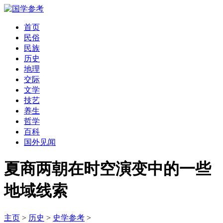
首页
民俗
民族
历史
地理
交际
文学
技艺
养生
哲学
百科
国外见闻
夏商两朝在时空演变中的一些
地域线索
主页
>
历史
>
史学参考
>