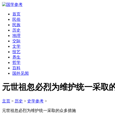
首页
民俗
民族
历史
地理
交际
文学
技艺
养生
哲学
百科
国外见闻
元世祖忽必烈为维护统一采取
主页
>
历史
>
史学参考
>
元世祖忽必烈为维护统一采取的众多措施