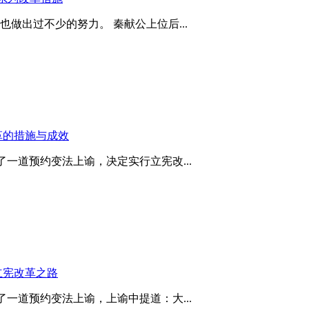
做出过不少的努力。 秦献公上位后...
革的措施与成效
了一道预约变法上谕，决定实行立宪改...
立宪改革之路
了一道预约变法上谕，上谕中提道：大...